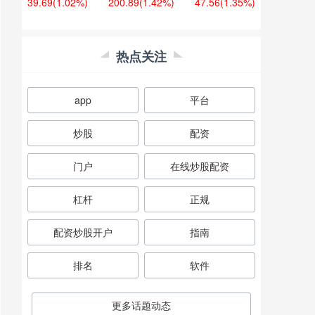
39.69
(1.02%)
200.89
(1.42%)
47.56
(1.35%)
热点关注
app
平台
炒股
配资
门户
在线炒股配资
杠杆
正规
配资炒股开户
指南
排名
软件
更多话题动态