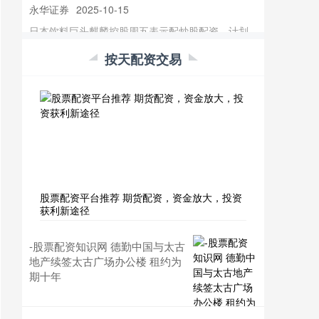
日本饮料巨头麒麟控股周五表示配炒股配资，计划
全面收购化妆品和膳食补充剂生产商Fancl
Corp．。 金助的配资服务安全
按天配资交易
四川期货配资 呼伦贝尔股票配资：助力草原儿女财
富增值
永华证券配资开户
2025-12-05
呼伦贝尔大草原，辽阔无垠，孕育着勤劳勇敢的草
原儿女。近年来，随着资本市场的蓬勃发展，股票
配资这一金融工具走进呼伦贝尔四川
安全股票配资门户 常熟股票配资：助您把握投资良
机，实现财富增值
股票配资平台推荐 期货配资，资金放大，投资
获利新途径
永华证券
2026-02-28
在当今瞬息万变的金融市场中，股票配资已成为一
-股票配资知识网 德勤中国与太古
种有效的投资工具，帮助投资者放大收益，把握投
地产续签太古广场办公楼 租约为
资良机。常熟股票配资凭借其专业性
期十年
青岛期货配资 西安专业股票配资平台，助你投资无
忧