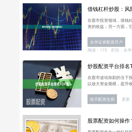
借钱杠杆炒股：风
在股市投资领域，借钱
资的收益；另一方面，它
永华证券配资开户
阅读：
173
栏目：
永华
炒股配资平台排名T
在股市波动加剧的当下
以放大资金规模，提升收
按天配资交易
更新：
股票配资如何操作
股票配资作为一种杠杆